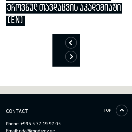
ᲔᲠᲝᲕᲜᲣᲚ ᲗᲐᲕᲓᲐᲪᲕᲘᲡ ᲐᲙᲐᲓᲔᲛᲘᲐᲨᲘ
toggle submenu
(EN)
TOP
CONTACT
Phone: +995 5 77 19 92 05
Email:
nda@mod.gov.ge