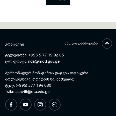
ᲛᲐᲦᲚᲐ ᲓᲐᲑᲠᲣᲜᲔᲑᲐ
ᲙᲝᲜᲢᲐᲥᲢᲘ
ტელეფონი: +995 5 77 19 92 05
ელ. ფოსტა:
nda@mod.gov.ge
პერსონალურ მონაცემთა დაცვის ოფიცერი
პოლკოვნიკი, ფრიდონ სიყმაშვილი;
ტელ: (+995) 577 194 030
fsikmashvili@eta.edu.ge