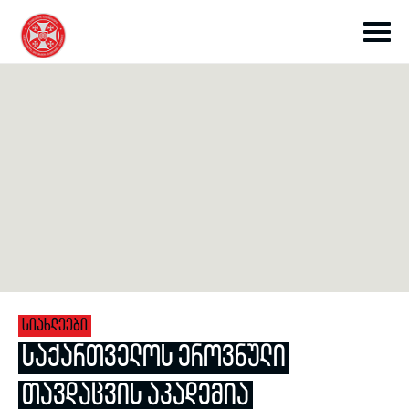
toggle submenu
toggle submenu
ᲡᲘᲐᲮᲚᲔᲔᲑᲘ
toggle submenu
ᲡᲐᲥᲐᲠᲗᲕᲔᲚᲝᲡ ᲔᲠᲝᲕᲜᲣᲚᲘ
ᲗᲐᲕᲓᲐᲪᲕᲘᲡ ᲐᲙᲐᲓᲔᲛᲘᲐ
toggle submenu