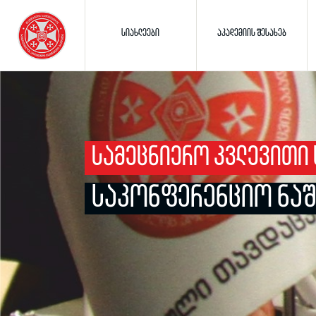
ᲡᲘᲐᲮᲚᲔᲔᲑᲘ
ᲐᲙᲐᲓᲔᲛᲘᲘᲡ ᲨᲔᲡᲐᲮᲔᲑ
ᲡᲐᲛᲔᲪᲜᲘᲔᲠᲝ ᲙᲕᲚᲔᲕᲘᲗᲘ 
ᲡᲐᲙᲝᲜᲤᲔᲠᲔᲜᲪᲘᲝ ᲜᲐᲨ