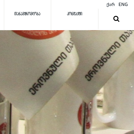
ქარ
ENG
ᲗᲐᲜᲐᲛᲨᲠᲝᲛᲚᲝᲑᲐ
ᲙᲝᲜᲢᲐᲥᲢᲘ