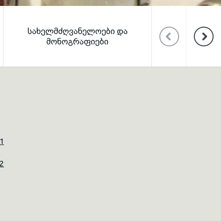
ᲡᲐᲛᲔᲪᲜᲘᲔᲠᲝ
ᲡᲐᲮᲔᲚᲛᲫᲦᲕᲐᲜᲔᲚᲝᲔᲑᲘ ᲓᲐ
ᲡᲐᲙᲝᲜᲤᲔᲠᲔᲜᲪ
ᲛᲝᲜᲝᲒᲠᲐᲤᲘᲔᲑᲘ
ᲕᲔᲑᲒ
1
2