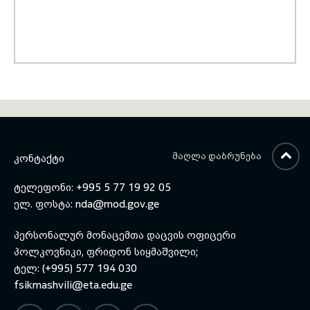
ᲛᲐᲦᲚᲐ ᲓᲐᲑᲠᲣᲜᲔᲑᲐ
ᲙᲝᲜᲢᲐᲥᲢᲘ
ტელეფონი: +995 5 77 19 92 05
ელ. ფოსტა:
nda@mod.gov.ge
პერსონალურ მონაცემთა დაცვის ოფიცერი
პოლკოვნიკი, ფრიდონ სიყმაშვილი;
ტელ: (+995) 577 194 030
fsikmashvili@eta.edu.ge