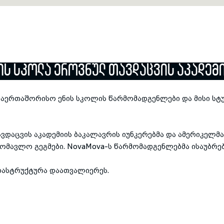
Ს ᲡᲙᲝᲚᲐ ᲔᲠᲝᲕᲜᲣᲚ ᲗᲐᲕᲓᲐᲪᲕᲘᲡ ᲐᲙᲐᲓᲔᲛ
აერთაშორისო ენის სკოლის წარმომადგენლები და მისი სტუდ
ვდაცვის აკადემიის ბაკალავრის იუნკერებმა და ამერიკელმა 
მომავლო გეგმები. NovaMova-ს წარმომადგენლებმა ისაუბრე
Previous
Next
რასტრუქტურა დაათვალიერეს.