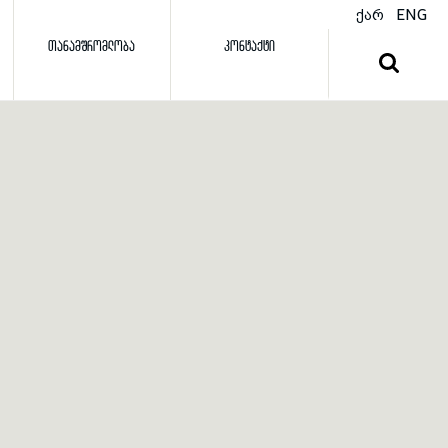
ქარ
ENG
ᲗᲐᲜᲐᲛᲨᲠᲝᲛᲚᲝᲑᲐ
ᲙᲝᲜᲢᲐᲥᲢᲘ