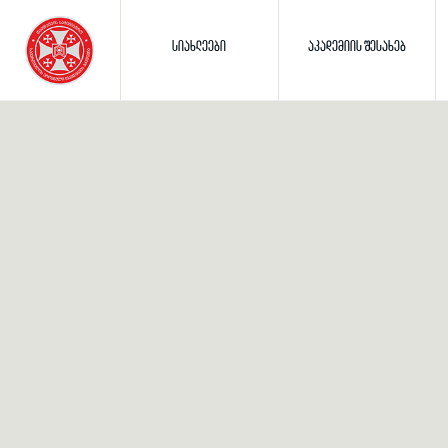
ᲡᲘᲐᲮᲚᲔᲔᲑᲘ
ᲐᲙᲐᲓᲔᲛᲘᲘᲡ ᲨᲔᲡᲐᲮᲔᲑ