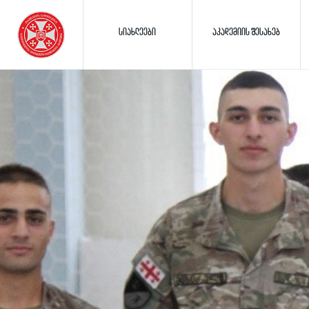
ᲡᲘᲐᲮᲚᲔᲔᲑᲘ
ᲐᲙᲐᲓᲔᲛᲘᲘᲡ ᲨᲔᲡᲐᲮᲔᲑ