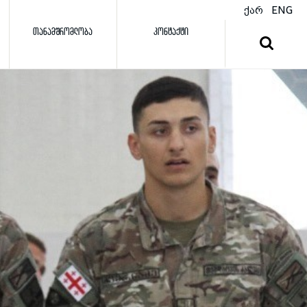
ქარ
ENG
ᲗᲐᲜᲐᲛᲨᲠᲝᲛᲚᲝᲑᲐ
ᲙᲝᲜᲢᲐᲥᲢᲘ