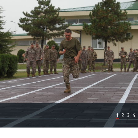
1
2
3
4
Previous
Next