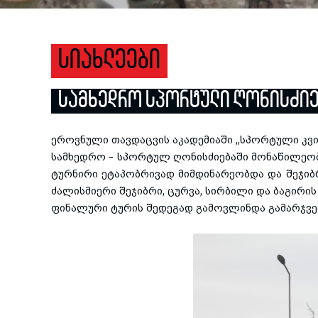
ᲡᲘᲐᲮᲚᲔᲔᲑᲘ
ᲡᲐᲛᲮᲔᲓᲠᲝ ᲡᲞᲝᲠᲢᲣᲚᲘ ᲦᲝᲜᲘᲡᲫᲘᲔ
ეროვნული თავდაცვის აკადემიაში ,,სპორტული კვ
სამხედრო - სპორტულ ღონისძიებაში მონაწილეობ
ტურნირი ეტაპობრივად მიმდინარეობდა და შეჯიბ
ძალისმიერი შეჯიბრი, ცურვა, სირბილი და ბაგირი
ფინალური ტურის შედეგად გამოვლინდა გამარჯვე