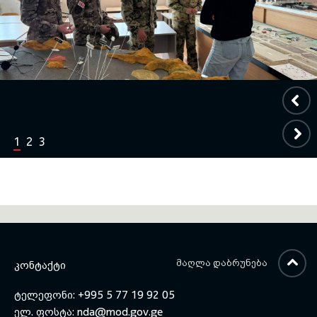
1
2
3
ᲛᲐᲦᲚᲐ ᲓᲐᲑᲠᲣᲜᲔᲑᲐ
ᲙᲝᲜᲢᲐᲥᲢᲘ
ტელეფონი: +995 5 77 19 92 05
ელ. ფოსტა:
nda@mod.gov.ge