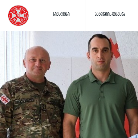
ᲡᲘᲐᲮᲚᲔᲔᲑᲘ
ᲐᲙᲐᲓᲔᲛᲘᲘᲡ ᲨᲔᲡᲐᲮᲔᲑ