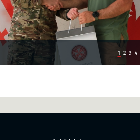
1
2
3
4
Previous
Next