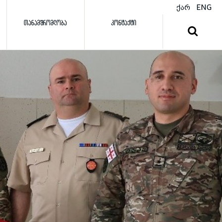
ქარ
ENG
ᲗᲐᲜᲐᲛᲨᲠᲝᲛᲚᲝᲑᲐ
ᲙᲝᲜᲢᲐᲥᲢᲘ