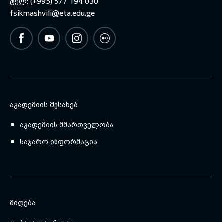
ტელ: (+995) 577 194 030
fsikmashvili@eta.edu.ge
ᲐᲙᲐᲓᲔᲛᲘᲘᲡ ᲨᲔᲡᲐᲮᲔᲑ
აკადემიის მმართველობა
საჯარო ინფორმაცია
ᲛᲘᲦᲔᲑᲐ