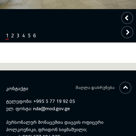
1
2
3
4
5
6
ᲛᲐᲦᲚᲐ ᲓᲐᲑᲠᲣᲜᲔᲑᲐ
ᲙᲝᲜᲢᲐᲥᲢᲘ
ტელეფონი: +995 5 77 19 92 05
ელ. ფოსტა:
nda@mod.gov.ge
პერსონალურ მონაცემთა დაცვის ოფიცერი
პოლკოვნიკი, ფრიდონ სიყმაშვილი;