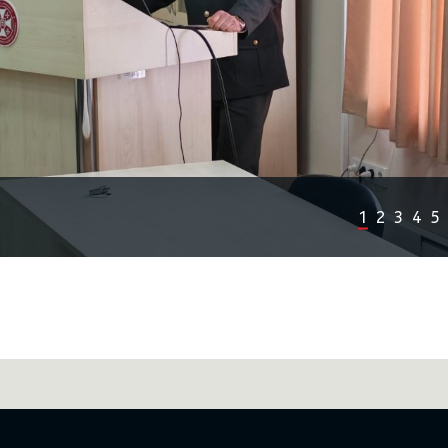
1
2
3
4
5
Previous
Next