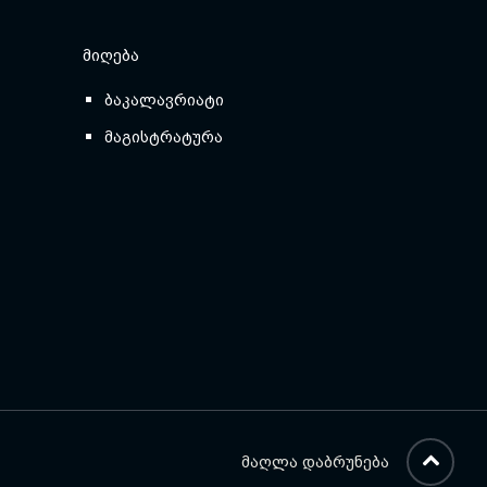
ᲛᲘᲦᲔᲑᲐ
ბაკალავრიატი
მაგისტრატურა
ᲛᲐᲦᲚᲐ ᲓᲐᲑᲠᲣᲜᲔᲑᲐ