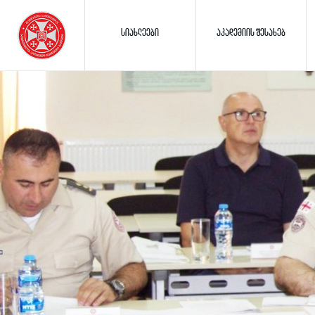
ᲡᲘᲐᲮᲚᲔᲔᲑᲘ
ᲐᲙᲐᲓᲔᲛᲘᲘᲡ ᲨᲔᲡᲐᲮᲔᲑ