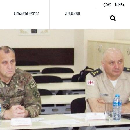
ქარ
ENG
ᲗᲐᲜᲐᲛᲨᲠᲝᲛᲚᲝᲑᲐ
ᲙᲝᲜᲢᲐᲥᲢᲘ