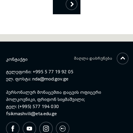
ᲛᲐᲦᲚᲐ ᲓᲐᲑᲠᲣᲜᲔᲑᲐ
ᲙᲝᲜᲢᲐᲥᲢᲘ
ტელეფონი: +995 5 77 19 92 05
ელ. ფოსტა:
nda@mod.gov.ge
პერსონალურ მონაცემთა დაცვის ოფიცერი
პოლკოვნიკი, ფრიდონ სიყმაშვილი;
ტელ: (+995) 577 194 030
fsikmashvili@eta.edu.ge