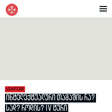
toggle submenu
toggle submenu
ᲡᲘᲐᲮᲚᲔᲔᲑᲘ
toggle submenu
ᲘᲜᲢᲔᲚᲔᲥᲢᲣᲐᲚᲣᲠᲘ ᲗᲐᲛᲐᲨᲘᲡ ᲠᲐ?
ᲡᲐᲓ? ᲠᲝᲓᲘᲡ? IV ᲢᲣᲠᲘ
toggle submenu