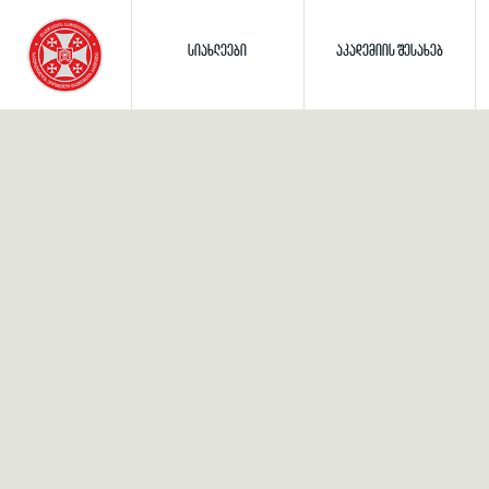
ᲡᲘᲐᲮᲚᲔᲔᲑᲘ
ᲐᲙᲐᲓᲔᲛᲘᲘᲡ ᲨᲔᲡᲐᲮᲔᲑ