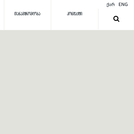
ქარ
ENG
ᲗᲐᲜᲐᲛᲨᲠᲝᲛᲚᲝᲑᲐ
ᲙᲝᲜᲢᲐᲥᲢᲘ