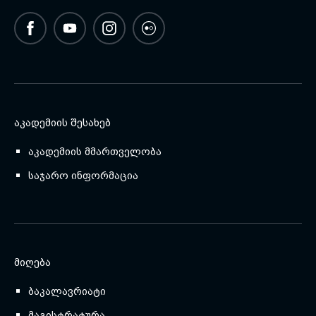
ᲐᲙᲐᲓᲔᲛᲘᲘᲡ ᲨᲔᲡᲐᲮᲔᲑ
აკადემიის მმართველობა
საჯარო ინფორმაცია
ᲛᲘᲦᲔᲑᲐ
ბაკალავრიატი
მაგისტრატურა