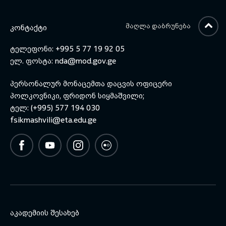
ᲛᲐᲦᲚᲐ ᲓᲐᲑᲠᲣᲜᲔᲑᲐ
ᲙᲝᲜᲢᲐᲥᲢᲘ
ტელეფონი: +995 5 77 19 92 05
ელ. ფოსტა:
nda@mod.gov.ge
პერსონალურ მონაცემთა დაცვის ოფიცერი
პოლკოვნიკი, ფრიდონ სიყმაშვილი;
ტელ: (+995) 577 194 030
fsikmashvili@eta.edu.ge
ᲐᲙᲐᲓᲔᲛᲘᲘᲡ ᲨᲔᲡᲐᲮᲔᲑ