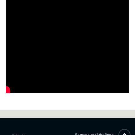
ᲛᲐᲦᲚᲐ ᲓᲐᲑᲠᲣᲜᲔᲑᲐ