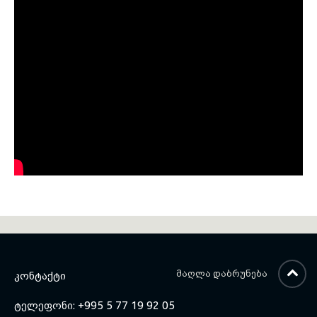
ᲛᲐᲦᲚᲐ ᲓᲐᲑᲠᲣᲜᲔᲑᲐ
ᲙᲝᲜᲢᲐᲥᲢᲘ
ტელეფონი: +995 5 77 19 92 05