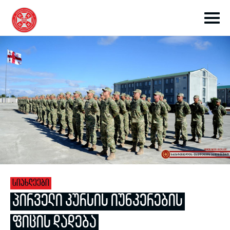
toggle submenu
toggle submenu
ᲡᲘᲐᲮᲚᲔᲔᲑᲘ
toggle submenu
ᲞᲘᲠᲕᲔᲚᲘ ᲙᲣᲠᲡᲘᲡ ᲘᲣᲜᲙᲔᲠᲔᲑᲘᲡ
ᲤᲘᲪᲘᲡ ᲓᲐᲓᲔᲑᲐ
toggle submenu