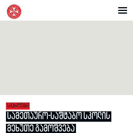
toggle submenu
toggle submenu
ᲡᲘᲐᲮᲚᲔᲔᲑᲘ
toggle submenu
ᲡᲐᲛᲔᲗᲐᲣᲠᲝ-ᲡᲐᲨᲢᲐᲑᲝ ᲡᲙᲝᲚᲘᲡ
ᲛᲔᲮᲣᲗᲔ ᲒᲐᲛᲝᲨᲕᲔᲑᲐ
toggle submenu