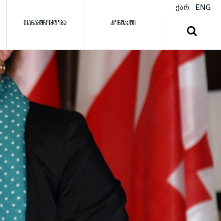
ქარ
ENG
ᲗᲐᲜᲐᲛᲨᲠᲝᲛᲚᲝᲑᲐ
ᲙᲝᲜᲢᲐᲥᲢᲘ