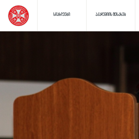
ᲡᲘᲐᲮᲚᲔᲔᲑᲘ
ᲐᲙᲐᲓᲔᲛᲘᲘᲡ ᲨᲔᲡᲐᲮᲔᲑ