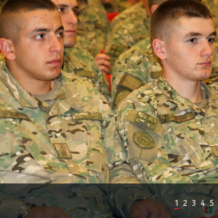
1
2
3
4
5
Previous
Next