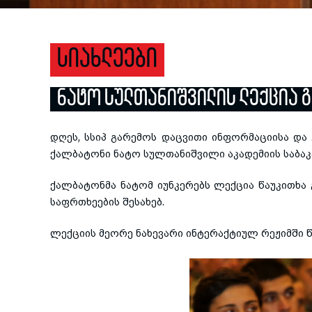
ᲡᲘᲐᲮᲚᲔᲔᲑᲘ
ᲜᲐᲢᲝ ᲡᲣᲚᲗᲐᲜᲘᲨᲕᲘᲚᲘᲡ ᲚᲔᲥᲪᲘᲐ Გ
დღეს, სსიპ გარემოს დაცვითი ინფორმაციისა და
ქალბატონი ნატო სულთანიშვილი აკადემიის საბაკ
ქალბატონმა ნატომ იუნკერებს ლექცია წაუკითხა 
საფრთხეების შესახებ.
ლექციის მეორე ნახევარი ინტერაქტიულ რეჟიმში წ