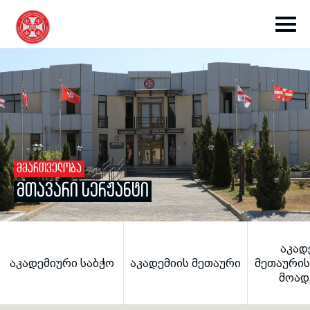
toggle submenu
ᲛᲛᲐᲠᲗᲕᲔᲚᲝᲑᲐ
ᲛᲗᲐᲕᲐᲠᲘ ᲡᲔᲠᲟᲐᲜᲢᲘ
toggle submenu
ᲐᲙᲐᲓ
toggle submenu
ᲐᲙᲐᲓᲔᲛᲘᲣᲠᲘ ᲡᲐᲑᲭᲝ
ᲐᲙᲐᲓᲔᲛᲘᲘᲡ ᲛᲔᲗᲐᲣᲠᲘ
ᲛᲔᲗᲐᲣᲠᲘᲡ
ᲛᲝᲐᲓ
toggle submenu