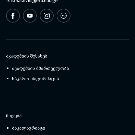
fsikmashvili@eta.edu.ge
ᲐᲙᲐᲓᲔᲛᲘᲘᲡ ᲨᲔᲡᲐᲮᲔᲑ
აკადემიის მმართველობა
საჯარო ინფორმაცია
ᲛᲘᲦᲔᲑᲐ
ბაკალავრიატი