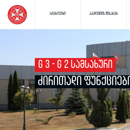
ᲡᲘᲐᲮᲚᲔᲔᲑᲘ
ᲐᲙᲐᲓᲔᲛᲘᲘᲡ ᲨᲔᲡᲐᲮᲔᲑ
G 3 - G 2 ᲡᲐᲛᲡᲐᲮᲣᲠᲘ
ᲫᲘᲠᲘᲗᲐᲓᲘ ᲤᲣᲜᲥᲪᲘᲔᲑ