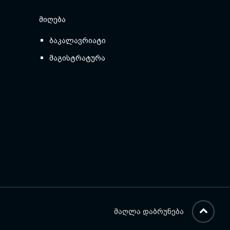
ᲛᲘᲦᲔᲑᲐ
ბაკალავრიატი
მაგისტრატურა
ᲛᲐᲦᲚᲐ ᲓᲐᲑᲠᲣᲜᲔᲑᲐ