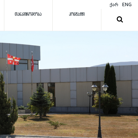
ქარ
ENG
ᲗᲐᲜᲐᲛᲨᲠᲝᲛᲚᲝᲑᲐ
ᲙᲝᲜᲢᲐᲥᲢᲘ