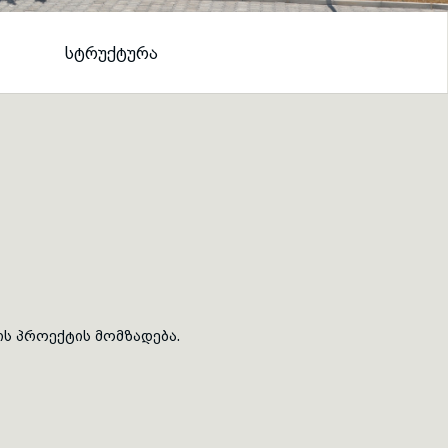
ᲡᲢᲠᲣᲥᲢᲣᲠᲐ
ს პროექტის მომზადება.