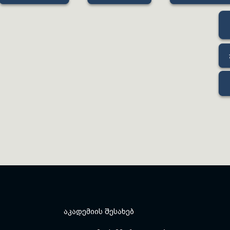
ᲐᲙᲐᲓᲔᲛᲘᲘᲡ ᲨᲔᲡᲐᲮᲔᲑ