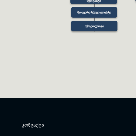
ᲙᲝᲜᲢᲐᲥᲢᲘ