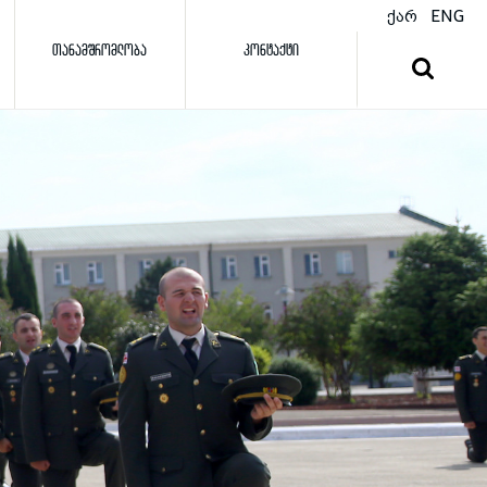
ქარ
ENG
ᲗᲐᲜᲐᲛᲨᲠᲝᲛᲚᲝᲑᲐ
ᲙᲝᲜᲢᲐᲥᲢᲘ