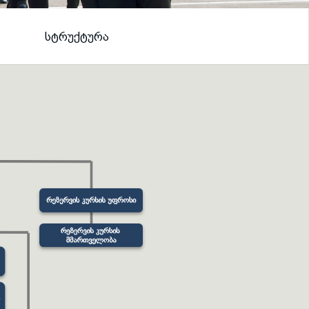
ᲡᲢᲠᲣᲥᲢᲣᲠᲐ