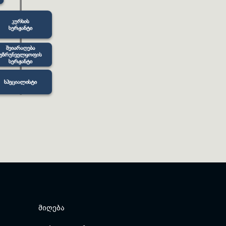
ᲛᲘᲦᲔᲑᲐ