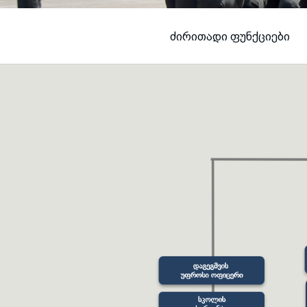
ᲫᲘᲠᲘᲗᲐᲓᲘ ᲤᲣᲜᲥᲪᲘᲔᲑᲘ