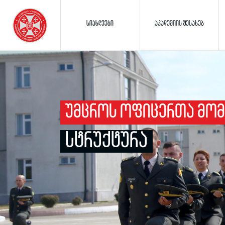
ᲡᲘᲐᲮᲚᲔᲔᲑᲘ
ᲐᲙᲐᲓᲔᲛᲘᲘᲡ ᲨᲔᲡᲐᲮᲔᲑ
ᲣᲛᲪᲠᲝᲡ ᲝᲤᲘᲪᲔᲠᲗᲐ ᲛᲝᲛ
ᲡᲢᲠᲣᲥᲢᲣᲠᲐ