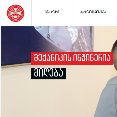
ᲡᲘᲐᲮᲚᲔᲔᲑᲘ
ᲐᲙᲐᲓᲔᲛᲘᲘᲡ ᲨᲔᲡᲐᲮᲔᲑ
ᲛᲔᲥᲐᲜᲘᲙᲘᲡ ᲘᲜᲟᲘᲜᲔᲠᲘᲐ
ᲛᲘᲦᲔᲑᲐ