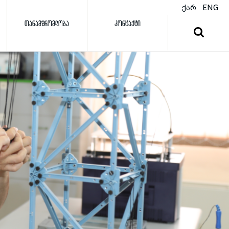
ქარ
ENG
ᲗᲐᲜᲐᲛᲨᲠᲝᲛᲚᲝᲑᲐ
ᲙᲝᲜᲢᲐᲥᲢᲘ