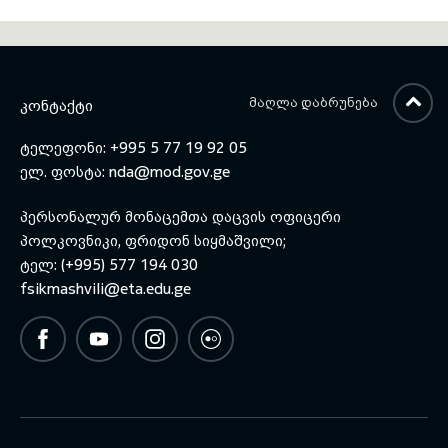
ᲛᲐᲦᲚᲐ ᲓᲐᲑᲠᲣᲜᲔᲑᲐ
ᲙᲝᲜᲢᲐᲥᲢᲘ
ტელეფონი: +995 5 77 19 92 05
ელ. ფოსტა:
nda@mod.gov.ge
პერსონალურ მონაცემთა დაცვის ოფიცერი
პოლკოვნიკი, ფრიდონ სიყმაშვილი;
ტელ: (+995) 577 194 030
fsikmashvili@eta.edu.ge