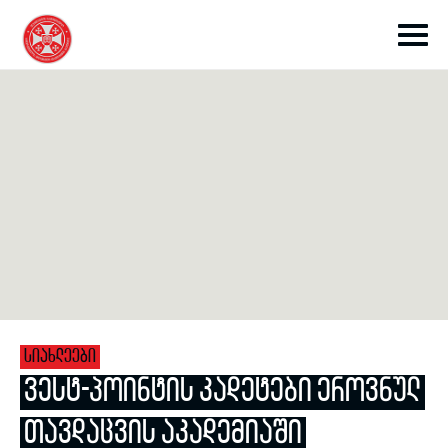
toggle submenu
toggle submenu
ᲡᲘᲐᲮᲚᲔᲔᲑᲘ
toggle submenu
ᲕᲔᲡᲢ-ᲞᲝᲘᲜᲢᲘᲡ ᲙᲐᲓᲔᲢᲔᲑᲘ ᲔᲠᲝᲕᲜᲣᲚ
ᲗᲐᲕᲓᲐᲪᲕᲘᲡ ᲐᲙᲐᲓᲔᲛᲘᲐᲨᲘ
toggle submenu