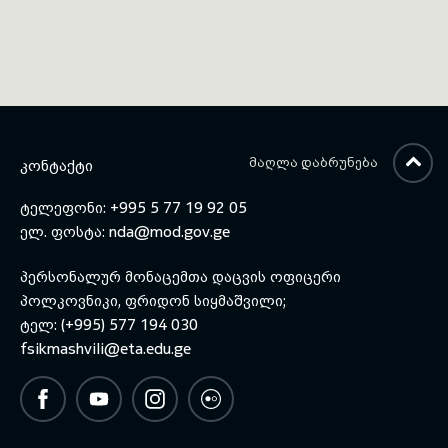
ᲛᲐᲦᲚᲐ ᲓᲐᲑᲠᲣᲜᲔᲑᲐ
ᲙᲝᲜᲢᲐᲥᲢᲘ
ტელეფონი: +995 5 77 19 92 05
ელ. ფოსტა:
nda@mod.gov.ge
პერსონალურ მონაცემთა დაცვის ოფიცერი
პოლკოვნიკი, ფრიდონ სიყმაშვილი;
ტელ: (+995) 577 194 030
fsikmashvili@eta.edu.ge