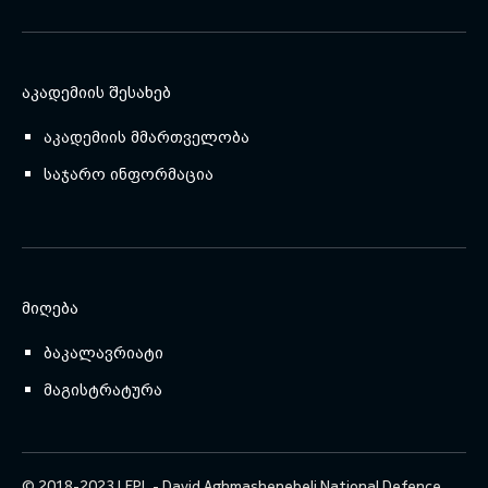
ᲐᲙᲐᲓᲔᲛᲘᲘᲡ ᲨᲔᲡᲐᲮᲔᲑ
აკადემიის მმართველობა
საჯარო ინფორმაცია
ᲛᲘᲦᲔᲑᲐ
ბაკალავრიატი
მაგისტრატურა
© 2018-2023 LEPL - David Aghmashenebeli National Defence