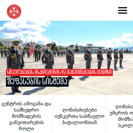
toggle submenu
ᲡᲬᲐᲕᲚᲔᲑᲔᲑᲘᲡ ᲛᲮᲐᲠᲓᲐᲭᲔᲠᲘᲡ ᲓᲐ ᲒᲐᲜᲕᲘᲗᲐᲠᲔᲑᲘᲡ ᲪᲔᲜᲢᲠᲘ
ᲨᲔᲤᲐᲡᲔᲑᲘᲡ ᲡᲘᲡᲢᲔᲛᲐ
toggle submenu
ᲪᲔᲜᲢᲠᲘᲡ ᲐᲛᲝᲪᲐᲜᲐ ᲓᲐ
ᲦᲝᲜᲘᲡᲫ
toggle submenu
ᲡᲐᲛᲮᲔᲓᲠᲝ
ᲦᲝᲜᲘᲡᲫᲘᲔᲑᲔᲑᲘ
ᲣᲛᲪᲠᲝᲡ 
ᲛᲝᲛᲖᲐᲓᲔᲑᲘᲡ
ᲘᲣᲜᲙᲔᲠᲗᲐ ᲡᲐᲡᲬᲐᲕᲚᲝ
ᲛᲝᲛᲖᲐ
ᲒᲐᲜᲕᲘᲗᲐᲠᲔᲑᲘᲡ
ᲑᲐᲢᲐᲚᲘᲝᲜᲗᲐᲜ
ᲡᲙᲝᲚ
toggle submenu
ᲠᲝᲚᲘ