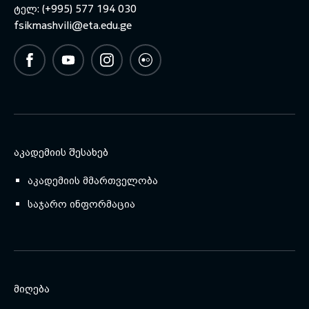
ტელ: (+995) 577 194 030
fsikmashvili@eta.edu.ge
ᲐᲙᲐᲓᲔᲛᲘᲘᲡ ᲨᲔᲡᲐᲮᲔᲑ
აკადემიის მმართველობა
საჯარო ინფორმაცია
ᲛᲘᲦᲔᲑᲐ