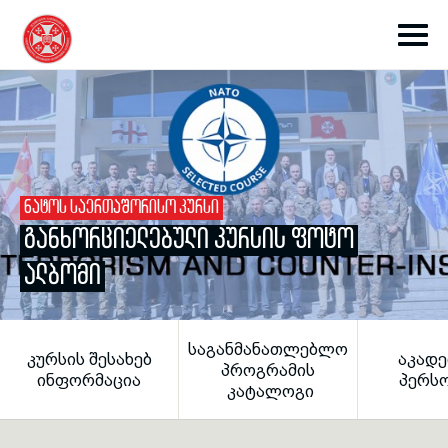
ᲜᲐᲢᲝᲡ ᲡᲐᲔᲠᲗᲐᲨᲝᲠᲘᲡᲝ ᲙᲣᲠᲡᲘ
toggle submenu
ᲒᲐᲜᲮᲝᲠᲪᲘᲔᲚᲔᲑᲣᲚᲘ ᲙᲣᲠᲡᲘᲡ ᲤᲝᲢᲝ
ᲐᲚᲑᲝᲛᲘ
toggle submenu
ᲡᲐᲒᲐᲜᲛᲐᲜᲐᲗᲚᲔᲑᲚᲝ
ᲙᲣᲠᲡᲘᲡ ᲨᲔᲡᲐᲮᲔᲑ
ᲐᲙᲐᲓᲔ
toggle submenu
ᲞᲠᲝᲒᲠᲐᲛᲘᲡ
ᲘᲜᲤᲝᲠᲛᲐᲪᲘᲐ
ᲞᲔᲠᲡ
ᲙᲐᲢᲐᲚᲝᲒᲘ
toggle submenu