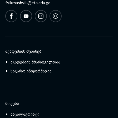
fsikmashvili@eta.edu.ge
ᲐᲙᲐᲓᲔᲛᲘᲘᲡ ᲨᲔᲡᲐᲮᲔᲑ
აკადემიის მმართველობა
საჯარო ინფორმაცია
ᲛᲘᲦᲔᲑᲐ
ბაკალავრიატი