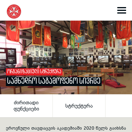
toggle submenu
ᲝᲠᲒᲐᲜᲘᲖᲐᲪᲘᲣᲚᲘ ᲡᲢᲠᲣᲥᲢᲣᲠᲐ
ᲡᲐᲛᲮᲔᲓᲠᲝ ᲡᲐᲒᲐᲛᲝᲤᲔᲜᲝ ᲡᲘᲕᲠᲪᲔ
toggle submenu
ᲫᲘᲠᲘᲗᲐᲓᲘ
ᲡᲢᲠᲣᲥᲢᲣᲠᲐ
toggle submenu
ᲤᲣᲜᲥᲪᲘᲔᲑᲘ
toggle submenu
ეროვნული თავდაცვის აკადემიაში 2020 წელს გაიხსნა