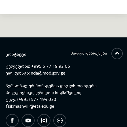
ᲛᲐᲦᲚᲐ ᲓᲐᲑᲠᲣᲜᲔᲑᲐ
ᲙᲝᲜᲢᲐᲥᲢᲘ
ტელეფონი: +995 5 77 19 92 05
ელ. ფოსტა:
nda@mod.gov.ge
პერსონალურ მონაცემთა დაცვის ოფიცერი
პოლკოვნიკი, ფრიდონ სიყმაშვილი;
ტელ: (+995) 577 194 030
fsikmashvili@eta.edu.ge