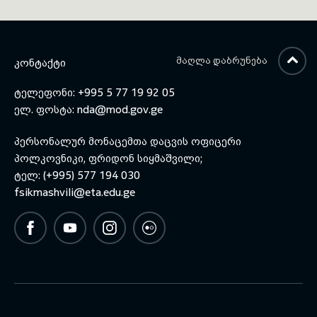
ᲛᲐᲦᲚᲐ ᲓᲐᲑᲠᲣᲜᲔᲑᲐ
ᲙᲝᲜᲢᲐᲥᲢᲘ
ტელეფონი: +995 5 77 19 92 05
ელ. ფოსტა:
nda@mod.gov.ge
პერსონალურ მონაცემთა დაცვის ოფიცერი
პოლკოვნიკი, ფრიდონ სიყმაშვილი;
ტელ: (+995) 577 194 030
fsikmashvili@eta.edu.ge