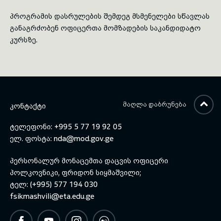
პროგრამის დასრულების შემდეგ მსმენელები სწავლას
განაგრძობენ ოფიცერთა მომზადების საკანდიდატო
კურსზე.
ᲛᲐᲦᲚᲐ ᲓᲐᲑᲠᲣᲜᲔᲑᲐ
ᲙᲝᲜᲢᲐᲥᲢᲘ
ტელეფონი: +995 5 77 19 92 05
ელ. ფოსტა:
nda@mod.gov.ge
პერსონალურ მონაცემთა დაცვის ოფიცერი
პოლკოვნიკი, ფრიდონ სიყმაშვილი;
ტელ: (+995) 577 194 030
fsikmashvili@eta.edu.ge