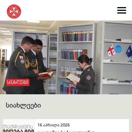
toggle submenu
ᲡᲘᲐᲮᲚᲔᲔᲑᲘ
toggle submenu
ᲡᲘᲐᲮᲚᲔᲔᲑᲘ
toggle submenu
16 აპრილი 2026
toggle submenu