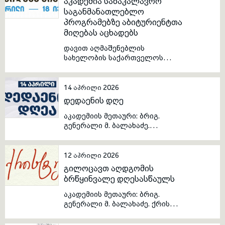
აკადემია საბაკალავრო
საგანმანათლებლო
პროგრამებზე აბიტურიენტთა
toggle submenu
მიღებას აცხადებს
დავით აღმაშენებლის
სახელობის საქართველოს
ეროვნული თავდაცვის
აკადემია საბაკალავრო
საგანმანათლებლო
14 აპრილი 2026
პროგრამებზე აბიტურიენტთა
დედაენის დღე
მიღებას აცხადებს აკადემიის
საბაკალავრო
აკადემიის მეთაური: ბრიგ.
საგანმანათლებლო
გენერალი მ. ბალახაძე.
პროგრამებზე რეგისტრაციის
ქართული ენა არის ჩვენი
კოდია 155 რეგისტრაცია
ეროვნული თვითმყოფადობის,
მიმდინარეობს მხოლოდ
კულტურისა და
12 აპრილი 2026
ელექტრონულად შეფასებისა
სახელმწიფოებრიობის მტკიცე
გილოცავთ აღდგომის
და გამოცდების ეროვნული
საფუძველი, რომელიც
ბრწყინვალე დღესასწაულს
ცენტრის ვებგვერდზე:
საუკუნეების განმავლობაში
https://www.naec.ge/#/ge/index
აერთიანებდა ჩვენს ხალხს,
აკადემიის მეთაური: ბრიგ.
აბიტურიენტთა რეგისტრაცია
იცავდა ჩვენს იდენტობას და
გენერალი მ. ბალახაძე. ქრისტე
2026 წლის ერთიანი ეროვნული
უზრუნველყოფდა თაობათა
აღდგა!
გამოცდებისთვის
შორის სულიერი და