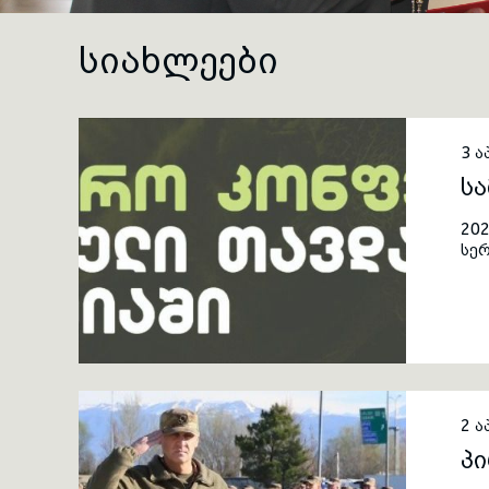
ᲡᲘᲐᲮᲚᲔᲔᲑᲘ
3 
ს
202
სერ
რე
2 
პ