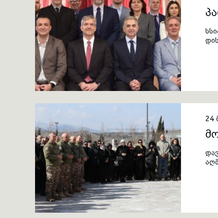
პ
სს
დი
დე
შე
ღონ
ელ
პი
თა
24 
მო
დავ
აღმ
გი
პან
იუნ