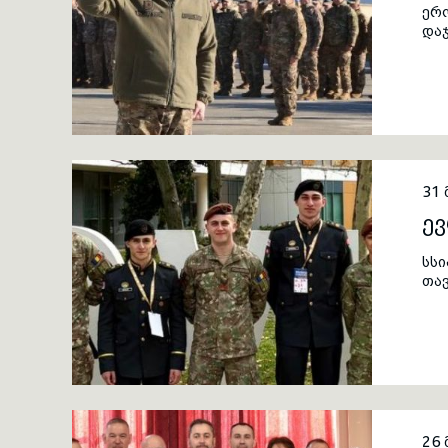
ერ
და
31 
ე
სსი
თა
რეს
ევ
26 