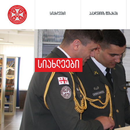
ᲡᲘᲐᲮᲚᲔᲔᲑᲘ
ᲐᲙᲐᲓᲔᲛᲘᲘᲡ ᲨᲔᲡᲐᲮᲔᲑ
ᲡᲘᲐᲮᲚᲔᲔᲑᲘ