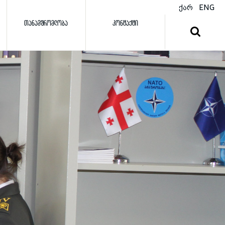
ქარ
ENG
ᲗᲐᲜᲐᲛᲨᲠᲝᲛᲚᲝᲑᲐ
ᲙᲝᲜᲢᲐᲥᲢᲘ