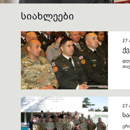
ᲡᲘᲐᲮᲚᲔᲔᲑᲘ
27
ქვ
დღ
თა
გა
გან
მო
27
ს
ერ