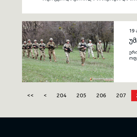
ბატონი მამუკა ხაზარაძე.
19
უ
ერ
ოფ
ერთ
<<
<
204
205
206
207