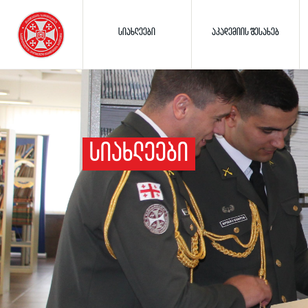
ᲡᲘᲐᲮᲚᲔᲔᲑᲘ
ᲐᲙᲐᲓᲔᲛᲘᲘᲡ ᲨᲔᲡᲐᲮᲔᲑ
ᲡᲘᲐᲮᲚᲔᲔᲑᲘ