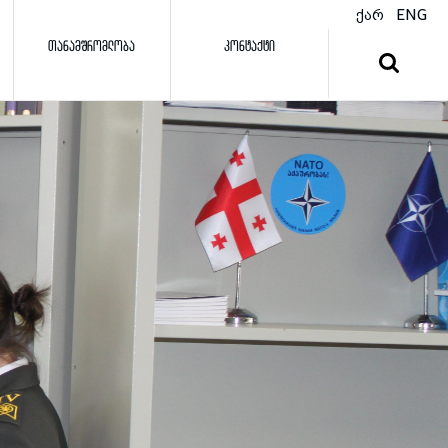
ქარ
ENG
ᲗᲐᲜᲐᲛᲨᲠᲝᲛᲚᲝᲑᲐ
ᲙᲝᲜᲢᲐᲥᲢᲘ