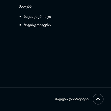
ᲛᲘᲦᲔᲑᲐ
ბაკალავრიატი
მაგისტრატურა
ᲛᲐᲦᲚᲐ ᲓᲐᲑᲠᲣᲜᲔᲑᲐ