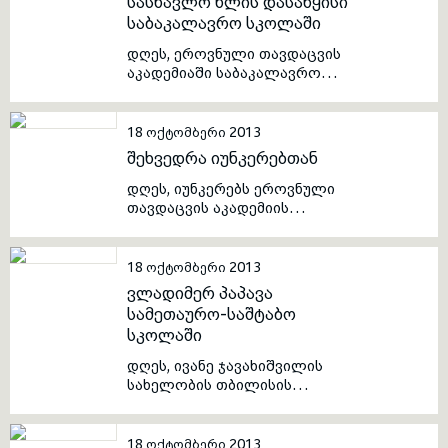
სასწავლო წლის დასაწყისი
საბაკალავრო სკოლაში
toggle submenu
დღეს, ეროვნული თავდაცვის
აკადემიაში საბაკალავრო
სკოლის იუნკერებმა სასწავლო
წელი დაიწყეს.
პირველკურსელებს საჩუქრად
18 ოქტომბერი 2013
გადაეცათ პერსონალური
შეხვედრა იუნკერებთან
კომპიუტერები. საბაკალავრო
სკოლა იუნკერებს საშუალებას
დღეს, იუნკერებს ეროვნული
აძლევს მიიღონ ბაკალავრის
თავდაცვის აკადემიის
ხარისხი, როგორც სამხედრო
რექტორის მოადგილე ერეკლე
ასევე სამოქალაქო
ჩიგოგიძე და სასწავლო
მიმართულებით.
მიმართულების
18 ოქტომბერი 2013
ხელმძღვანელები შეხვდნენ.
ვლადიმერ პაპავა
შეხვედრის დროს იუნკერებს
სამეთაურო-საშტაბო
გააცნეს სასწავლო განრიგი,
სკოლაში
შეფასებისა და სტიპენდიის
სისტემები და გაცვლითი
დღეს, ივანე ჯავახიშვილის
პროგრამები, ასევე ესაუბრნენ
სახელობის თბილისის
ბაკალავრიატის სკოლაში
სახელმწიფო უნივერსიტეტის
სამოქალაქო კვალიფიკაციის
რექტორმა ვლადიმერ პაპავამ
მიღებაზე.
სამეთაურო-საშტაბო სკოლის
18 ოქტომბერი 2013