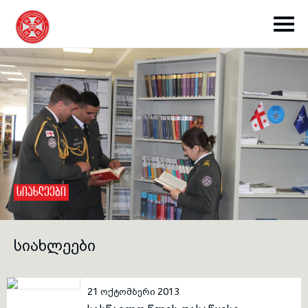
toggle submenu
ᲡᲘᲐᲮᲚᲔᲔᲑᲘ
toggle submenu
ᲡᲘᲐᲮᲚᲔᲔᲑᲘ
toggle submenu
21 ოქტომბერი 2013
toggle submenu