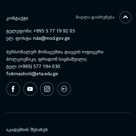
რომლის თემა საქართველო და
რეგიონალური უსაფრთხოება
იყო.
ᲛᲐᲦᲚᲐ ᲓᲐᲑᲠᲣᲜᲔᲑᲐ
ᲙᲝᲜᲢᲐᲥᲢᲘ
ტელეფონი: +995 5 77 19 92 05
ელ. ფოსტა:
nda@mod.gov.ge
პერსონალურ მონაცემთა დაცვის ოფიცერი
პოლკოვნიკი, ფრიდონ სიყმაშვილი;
ტელ: (+995) 577 194 030
fsikmashvili@eta.edu.ge
ᲐᲙᲐᲓᲔᲛᲘᲘᲡ ᲨᲔᲡᲐᲮᲔᲑ