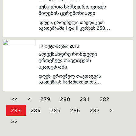
მსმენელებს ლექცია ჩაუტარა,
იუნკერთა სამხედრო ფიცის
რომლის ძირითადი თემები
მიღების ცერემონიალი
ქართული ეკონომიკის
პერსპექტივები მომდევნო 20
დღეს, ეროვნული თავდაცვის
წლის განმავლობაში, ქვეყანაში
აკადემიაში I და II კურსის 258
არსებული პოლიტიკური
იუნკერმა სამხედრო ფიცი
მოვლენების ზეგავლენა
მიიღო. სამხედრო ფიცის
ქართულ ეკონომიკაზე,
მიღებამდე იუნკერებმა და
17 ოქტომბერი 2013
ანტიმონოპოლიური კანონის
მოწვეულმა სტუმრებმა
ალექსანდრე რონდელი
მიღების აუცილებლობა და
წუთიერი დუმილით პატივი
ეროვნულ თავდაცვის
საქართველოში არსებული
მიაგეს საქართველოს
აკადემიაში
ექსპორტ-იმპორტის
ერთიანობისთვის ბრძოლისა
მდგომარეობა იყო.
და სამსახურებრივი
დღეს, ეროვნულ თავდაცვის
მოვალეობის შესრულების
აკადემიას საქართველოს
დროს დაღუპული ქართველი
სტრატეგიისა და
სამხედრო მოსამსახურეების
საერთაშორისო
ხსოვნას.
<<
<
279
280
281
282
ურთიერთობების კვლევის
ფონდის პრეზიდენტი
283
284
285
286
287
>
ალექსანდრე რონდელი
ესტუმრა. ბატონმა
>>
ალექსანდრემ კაპიტნის
საკარიერო სკოლის
მსმენელებს ლექცია ჩაუტარა,