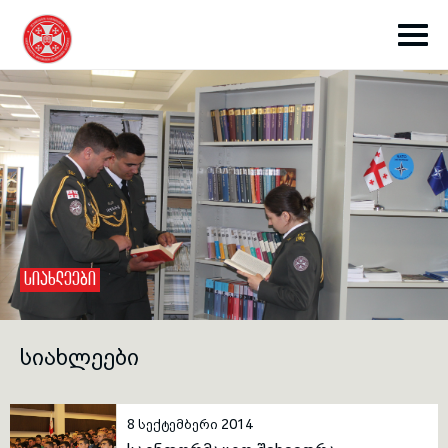
toggle submenu
ᲡᲘᲐᲮᲚᲔᲔᲑᲘ
toggle submenu
ᲡᲘᲐᲮᲚᲔᲔᲑᲘ
toggle submenu
8 სექტემბერი 2014
toggle submenu