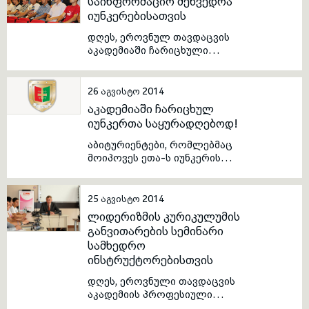
საინფორმაციო შეხვედრა
იუნკერებისათვის
toggle submenu
დღეს, ეროვნულ თავდაცვის
აკადემიაში ჩარიცხული
იუნკერებისათვის
საინფორმაციო შეხვედრა
გაიმართა. შეხვედრაზე
26 აგვისტო 2014
იუნკერებს საშუალება მიეცათ
აკადემიაში ჩარიცხულ
გაცნობოდნენ აკადემიის
იუნკერთა საყურადღებოდ!
ისტორიას, სასწავლო
პროცესისა და საცხოვრებელი
აბიტურიენტები, რომლებმაც
პირობების შესახებ დეტალურ
მოიპოვეს ეთა-ს იუნკერის
ინფორმაციასა და უმაღლეს
სტატუსი, მიმდინარე წლის 8
სამხედრო სასწავლებელში
სექტემბერს 11:00 საათზე უნდა
გამოცხადდნენ დავით
25 აგვისტო 2014
აღმაშენებლის სახელობის
ლიდერიზმის კურიკულუმის
საქართველოს ეროვნულ
განვითარების სემინარი
თავდაცვის აკადემიაში, სადაც
სამხედრო
გაიმართება საინფორმაციო
ინსტრუქტორებისთვის
სახის შეხვედრა.
დღეს, ეროვნული თავდაცვის
აკადემიის პროფესიული
განვითარების ცენტრში