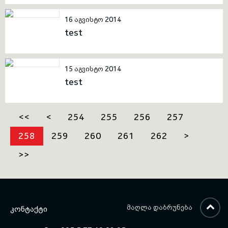
აკადემიის სამხედრო
ინსტრუქტორებისთვის დაიწყო
16 აგვისტო 2014
4 დღიანი სემინარი თემაზე:
test
„ლიდერიზმის კურიკულუმის
განვითარება“. სამხედრო
ინსტრუქტორებისთვის
სემინარს ნატოს სამხედრო
15 აგვისტო 2014
განათლების განვითარების
test
პროგრამის (DEEP)
ინსტრუქტორი ბატონი ანდრეა
ჰილდებრანდი ჩაატარებს.
<<
<
254
255
256
257
258
259
260
261
262
>
>>
ᲛᲐᲦᲚᲐ ᲓᲐᲑᲠᲣᲜᲔᲑᲐ
ᲙᲝᲜᲢᲐᲥᲢᲘ