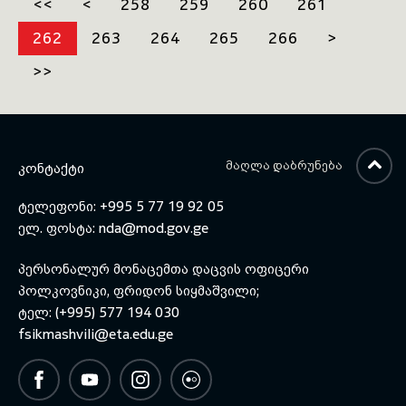
წუთიერი დუმილით პატივი
<<
<
258
259
260
261
გამოშვების საზეიმო
მიაგეს საქართველოს
ცერემონიალი გაიმართა.
ერთიანობისთვის ბრძოლისა
262
263
264
265
266
>
საქართველოს შეიარაღებული
და სამსახურებრივი
ძალების სხვადასხვა
მოვალეობის შესრულების
>>
ქვედანაყოფის
დროს დაღუპული სამხედრო
ოთხმოცდაოთხმა სამხედრო
მოსამსახურეების ხსოვნას.
მოსამსახურემ კაპიტნის
საკარიერო სკოლაში -
მანევრის, დაზვერვის,
ლოგისტიკის, პერსონალის,
ᲛᲐᲦᲚᲐ ᲓᲐᲑᲠᲣᲜᲔᲑᲐ
ᲙᲝᲜᲢᲐᲥᲢᲘ
სამხედრო საინჟინრო,
კავშირგაბმულობისა და
ტელეფონი: +995 5 77 19 92 05
არტილერიის კურსები გაიარა.
ელ. ფოსტა:
nda@mod.gov.ge
პერსონალურ მონაცემთა დაცვის ოფიცერი
პოლკოვნიკი, ფრიდონ სიყმაშვილი;
ტელ: (+995) 577 194 030
fsikmashvili@eta.edu.ge