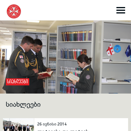
toggle submenu
ᲡᲘᲐᲮᲚᲔᲔᲑᲘ
toggle submenu
ᲡᲘᲐᲮᲚᲔᲔᲑᲘ
toggle submenu
26 ივნისი 2014
toggle submenu