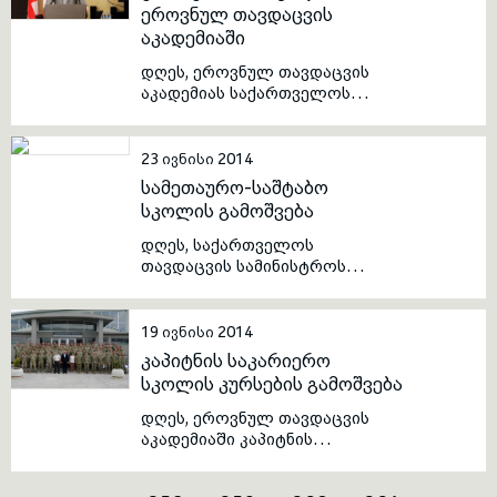
საქართველოს თავდაცვის
ეროვნულ თავდაცვის
მინისტრის მოადგილე, ბატონი
აკადემიაში
მიხეილ დარჩიაშვილი
ესტუმრნენ.
დღეს, ეროვნულ თავდაცვის
აკადემიას საქართველოს
პრეზიდენტის მრჩეველი,
ბატონი გიორგი აბაშიშვილი
ესტუმრა. ბატონმა გიორგი
23 ივნისი 2014
აკადემიის საბაკალავრო
სამეთაურო-საშტაბო
სკოლის იუნკერებს ლექცია
სკოლის გამოშვება
წაუკითხა თემაზე:
„საქართველოს
დღეს, საქართველოს
საერთაშორისო ეკონომიკური
თავდაცვის სამინისტროს
გამოწვევები“.
შემეცნებით-
საგანმანათლებლო ცენტრში
სამეთაურო-საშტაბო სკოლის
19 ივნისი 2014
მესამე გამოშვებისადმი
კაპიტნის საკარიერო
მიძღვნილი ღონისძიება
სკოლის კურსების გამოშვება
გაიმართა. აღნიშნული სკოლა
31 მსმენელმა დაამთავრა.
დღეს, ეროვნულ თავდაცვის
ცერემონიალის დაწყებამდე
აკადემიაში კაპიტნის
კურსდამთავრებულებმა და
საკარიერო სკოლის
მოწვეულმა სტუმრებმა
კურსდამთავრებულთა