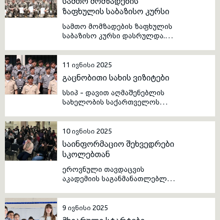
სამთო მომზადების
ზაფხულის საბაზისო კურსი
toggle submenu
სამთო მომზადების ზაფხულის
საბაზისო კურსი დასრულდა.
პოლკოვნიკ ბესიკ
ქუთათელაძის სახელობის
საჩხერის სამთო მომზადების
11 ივნისი 2025
სკოლაში „სამთო მომზადების
გაცნობითი სახის ვიზიტები
ზაფხულის საბაზისო კურსის“
დახურვის ცერემონია
სსიპ - დავით აღმაშენებლის
გაიმართა. სასწავლო
სახელობის საქართველოს
პროგრამა დავით
ეროვნული თავდაცვის
აღმაშენებლის სახელობის
აკადემია აგრძელებს
საქართველოს ეროვნული
გაცნობითი სახის ვიზიტების
10 ივნისი 2025
თავდაცვის აკადემიის უმცროს
ორგანიზებას სახელმწიფო
საინფორმაციო შეხვედრები
ოფიცერთა მომზადების
უწყებებში.
სკოლებთან
სკოლის საკანდიდატო კურსის
მსმენელებმა წარმატებით
ეროვნული თავდაცვის
დაასრულეს.
აკადემიის საგანმანათლებლო
პროგრამების
პოპულარიზაციის,
აბიტურიენტთა მოზიდვის და
9 ივნისი 2025
აკადემიის შესახებ