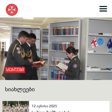
toggle submenu
ᲡᲘᲐᲮᲚᲔᲔᲑᲘ
toggle submenu
ᲡᲘᲐᲮᲚᲔᲔᲑᲘ
toggle submenu
12 ივნისი 2025
toggle submenu