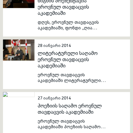
წიგნის პრეზენტაცია
ეროვნულ თავდაცვის
აკადემიაში
toggle submenu
დღეს, ეროვნულ თავდაცვის
აკადემიაში, ფონდი „ღია
საზოგადოება-საქართველო“-ს
ხელშეწყობით წიგნის „კარი
გამიღე“ პრეზენტაცია
28 იანვარი 2014
გაიმართა. პრეზენტაციის
ლიტერატურული საღამო
ფარგლებში, აკადემიას წიგნის
ეროვნულ თავდაცვის
თანაავტორები ლაშა ბუღაძე და
აკადემიაში
დათო ტურაშვილი ესტუმრნენ.
ეროვნულ თავდაცვის
აკადემიაში ლიტერატურული
საღამო თემაზე „სამშობლო“
ჩატარდა. საბაკალავრო
სკოლის III კურსის იუნკერებმა
27 იანვარი 2014
გამოჩენილი ქართველი
პოეზიის საღამო ეროვნულ
მწერლების მიერ დაწერილი
თავდაცვის აკადემიაში
ლექსები და ლიტერატურული
ნაწარმოებები წაიკითხეს.
ეროვნულ თავდაცვის
საღამოს მონაწილეებმა
აკადემიაში პოეზიის საღამო
ქართველი მეფეებისა და სხვა
გაიმართა, რომელშიც