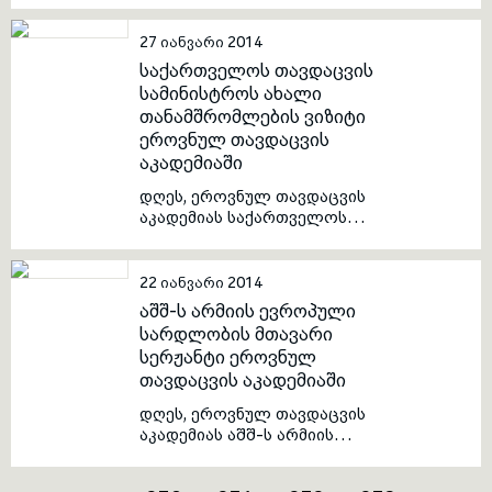
გამოჩენილი ადამიანების
მონაწილეობა მიიღეს
ბიოგრაფიები გაიხსენეს.
საბაკალავრო სკოლის
27 იანვარი 2014
იუნკერებმა. საღამოზე ლექსები
საქართველოს თავდაცვის
პატრიოტულ თემაზე წაიკითხეს
სამინისტროს ახალი
იუნკერებმა მარიამ
თანამშრომლების ვიზიტი
ხაჩირაშვილმა, ეკა ბექაურმა,
ეროვნულ თავდაცვის
ვაჟა ქურდაძემ და როზმან
აკადემიაში
შაინიძემ.
დღეს, ეროვნულ თავდაცვის
აკადემიას საქართველოს
თავდაცვის სამინისტროს
ახალი თანამშრომლები
ესტუმრნენ. შეხვედრა
22 იანვარი 2014
გაცნობით ხასიათს ატარებდა.
აშშ-ს არმიის ევროპული
ვიზიტის ფარგლებში, სტუმრები
სარდლობის მთავარი
აკადემიის ხელმძღვანელობას
სერჟანტი ეროვნულ
შეხვდნენ. შეხვედრა კითხვა-
თავდაცვის აკადემიაში
პასუხის რეჟიმში წარიმართა.
აკადემიის ხელმძღვანელობამ
დღეს, ეროვნულ თავდაცვის
სტუმრებს აკადემიის ისტორია,
აკადემიას აშშ-ს არმიის
სტრუქტურა, საერთაშორისო
ევროპული სარდლობის
ურთიერთობები, არსებული
მთავარი სერჟანტი დევიდ
საგანმანათლებლო