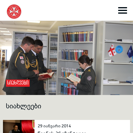
toggle submenu
ᲡᲘᲐᲮᲚᲔᲔᲑᲘ
toggle submenu
ᲡᲘᲐᲮᲚᲔᲔᲑᲘ
toggle submenu
29 იანვარი 2014
toggle submenu