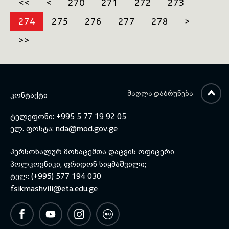
<<
<
270
271
272
273
დევენპორტი და საქართველოს
პროგრამები, მიღების
შეიარაღებული ძალების
პირობები, მიმდინარე
274
275
276
277
278
>
მთავარი სერჟანტი ალუდა
პროცესები და აკადემიის
კოპალიანი ესტუმრნენ.
სამომავლო გეგმები გააცნო.
>>
სტუმრებს აკადემიის რექტორმა,
ბატონმა ზურაბ აგლაძემ და
აკადემიის მთავარმა
სერჟანტმა, უფროსმა სერჟანტმა
თორნიკე თვარაძემ
უმასპინძლეს.
ᲛᲐᲦᲚᲐ ᲓᲐᲑᲠᲣᲜᲔᲑᲐ
ᲙᲝᲜᲢᲐᲥᲢᲘ
ტელეფონი: +995 5 77 19 92 05
ელ. ფოსტა:
nda@mod.gov.ge
პერსონალურ მონაცემთა დაცვის ოფიცერი
პოლკოვნიკი, ფრიდონ სიყმაშვილი;
ტელ: (+995) 577 194 030
fsikmashvili@eta.edu.ge