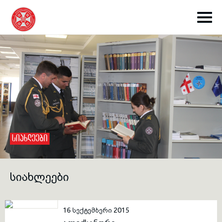
toggle submenu
ᲡᲘᲐᲮᲚᲔᲔᲑᲘ
toggle submenu
ᲡᲘᲐᲮᲚᲔᲔᲑᲘ
toggle submenu
16 სექტემბერი 2015
toggle submenu