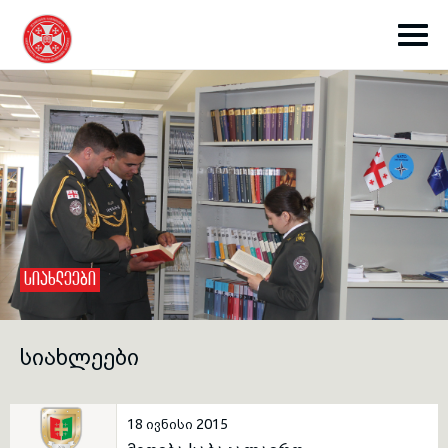
toggle submenu
ᲡᲘᲐᲮᲚᲔᲔᲑᲘ
toggle submenu
ᲡᲘᲐᲮᲚᲔᲔᲑᲘ
toggle submenu
18 ივნისი 2015
toggle submenu