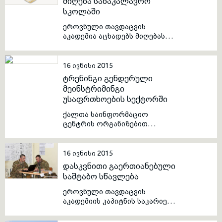
მიღება საბაკალავრო
სკოლაში
toggle submenu
ეროვნული თავდაცვის
აკადემია აცხადებს მიღებას
საბაკალავრო სკოლაში.
საბუთების მიღება იწარმოებს
აკადემიის ტერიტორიაზე 2015
16 ივნისი 2015
წლის 31 მარტიდან 19 ივნისის
ტრენინგი გენდერული
ჩათვლით.
მეინსტრიმინგი
უსაფრთხოების სექტორში
ქალთა საინფორმაციო
ცენტრის ორგანიზებით
ეროვნული თავდაცვის
აკადემიის
თანამშრომლებისთვის
16 ივნისი 2015
პროექტის “გაძლიერებული
დასკვნითი გაერთიანებული
ქალები მშვიდობისა და
საშტაბო სწავლება
განვითარებისთვის“
ფარგლებში ჩატარდა
ეროვნული თავდაცვის
სამდღიანი ტრენინგი
აკადემიის კაპიტნის საკარიერო
„გენდერული მეინსტრიმინგი
სკოლის კურსების მსმენელებმა
უსაფრთხოების სექტორში“.
გაიარეს ორ ეტაპიანი