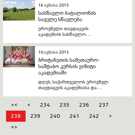
დასკვნითი გაერთიანებული
16 ივნისი 2015
საშტაბო სწავლება.
სასწავლო ბატალიონის
საველე სწავლება
ეროვნული თავდაცვის
აკადემიის სასწავლო
ბატალიონის იუნკერებმა
კოჯრის მიმდებარე
ტერიტორიაზე ორკვირიანი
10 ივნისი 2015
საველე პრაქტიკული სწავლება
ბრიტანეთის სამეთაურო-
გაიარეს.
საშტაბო კურსის ვიზიტი
აკადემიაში
დღეს, საქართველოს ეროვნულ
თავდაცვის აკადემიასა და
გაერთიანებული სამეფოს
თავდაცვის აკადემიას შორის
<<
<
234
235
236
237
ურთიერთთანამშრომლობის
მემორანდუმი გაფორმდა.
238
239
240
241
242
>
დოკუმენტს ორი ქვეყნის
უმაღლესი სამხედრო
>>
სასწავლებლის რექტორმა
პოლკოვნიკმა ირაკლი