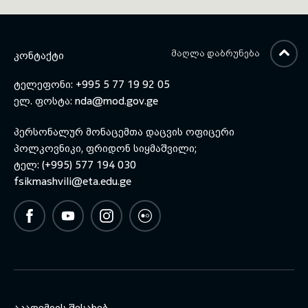
გეგეჭკორმა და გენერალურმა
დირექტორმა, ვიცე-ადმირალმა
დუნკან პოტსმა მოაწერეს ხელი.
ᲛᲐᲦᲚᲐ ᲓᲐᲑᲠᲣᲜᲔᲑᲐ
ᲙᲝᲜᲢᲐᲥᲢᲘ
ტელეფონი: +995 5 77 19 92 05
ელ. ფოსტა:
nda@mod.gov.ge
პერსონალურ მონაცემთა დაცვის ოფიცერი
პოლკოვნიკი, ფრიდონ სიყმაშვილი;
ტელ: (+995) 577 194 030
fsikmashvili@eta.edu.ge
ᲐᲙᲐᲓᲔᲛᲘᲘᲡ ᲨᲔᲡᲐᲮᲔᲑ