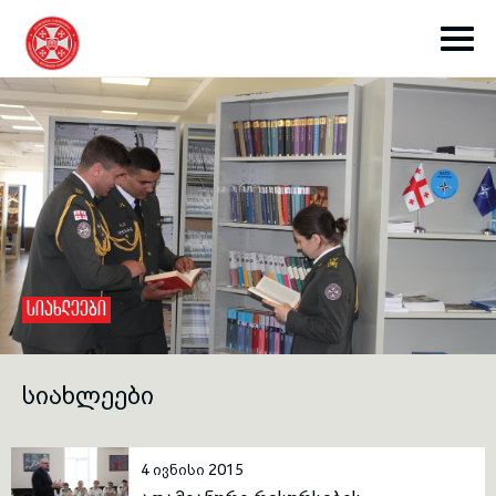
toggle submenu
ᲡᲘᲐᲮᲚᲔᲔᲑᲘ
toggle submenu
ᲡᲘᲐᲮᲚᲔᲔᲑᲘ
toggle submenu
4 ივნისი 2015
toggle submenu