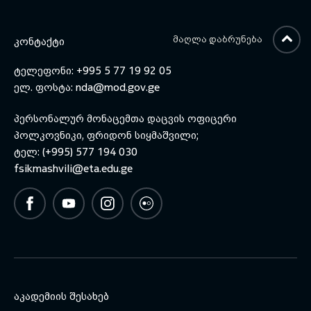
გენერალური შტაბის უფროსმა,
გენერალ-მაიორმა ვახტანგ
კაპანაძემ და თავდაცვის
ᲛᲐᲦᲚᲐ ᲓᲐᲑᲠᲣᲜᲔᲑᲐ
ᲙᲝᲜᲢᲐᲥᲢᲘ
მინისტრის მოადგილემ ბესიკ
ლოლაძემ მიულოცეს.
ტელეფონი: +995 5 77 19 92 05
ელ. ფოსტა:
nda@mod.gov.ge
პერსონალურ მონაცემთა დაცვის ოფიცერი
პოლკოვნიკი, ფრიდონ სიყმაშვილი;
ტელ: (+995) 577 194 030
fsikmashvili@eta.edu.ge
ᲐᲙᲐᲓᲔᲛᲘᲘᲡ ᲨᲔᲡᲐᲮᲔᲑ