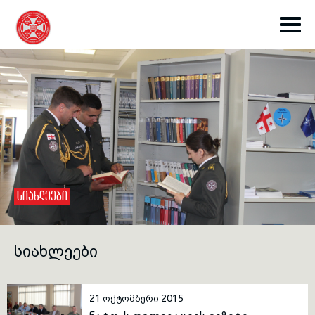
toggle submenu
ᲡᲘᲐᲮᲚᲔᲔᲑᲘ
toggle submenu
ᲡᲘᲐᲮᲚᲔᲔᲑᲘ
toggle submenu
21 ოქტომბერი 2015
toggle submenu