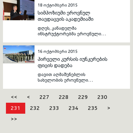
დირექტორი, ბატონი ანდრია
18 ოქტომბერი 2015
გოცირიძე ესტუმრება.
სიმპოზიუმი ეროვნულ
თავდაცვის აკადემიაში
დღეს, კანადელმა
ინსტრუქტორებმა ეროვნული
თავდაცვის აკადემიის
საბაკალავრო სკოლის
იუნკერებისთვის გამართეს
16 ოქტომბერი 2015
სიმპოზიუმი, თემაზე „სამხედრო
პირველი კურსის იუნკერების
ეთიკა და ფილოსოფია“.
ფიცის დადება
დავით აღმაშენებლის
სახელობის ეროვნული
თავდაცვის აკადემიის 117
იუნკერი დღეს საქართველოს
<<
<
227
228
229
230
შეიარაღებულ ძალებს
ოფიციალურად შეემატა.
231
232
233
234
235
>
მომავალმა ოფიცრებმა
სამხედრო ფიცი საზეიმო
>>
ვითარებაში დადეს. იუნკერებს
ფიცის მიღება საქართველოს
შეიარაღებული ძალების