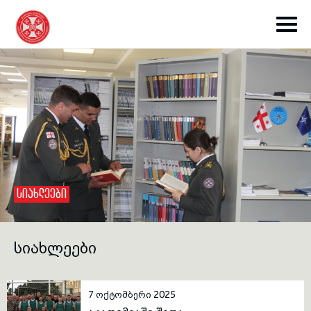
toggle submenu
ᲡᲘᲐᲮᲚᲔᲔᲑᲘ
toggle submenu
ᲡᲘᲐᲮᲚᲔᲔᲑᲘ
toggle submenu
7 ოქტომბერი 2025
toggle submenu