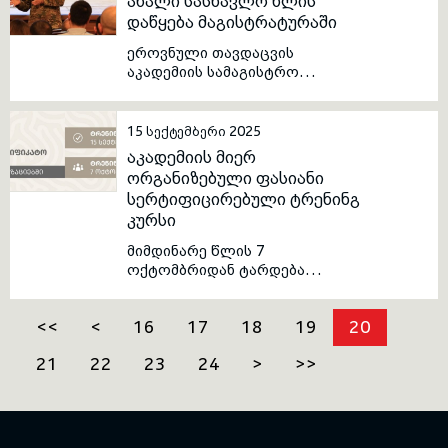
ახალი სასწავლო წლის
დაწყება მაგისტრატურაში
ეროვნული თავდაცვის
აკადემიის სამაგისტრო
საგანმანათლებლო
პროგრამებზე ახალი
სასწავლო წელი
15 სექტემბერი 2025
დაიწყო. სასწავლო წლის
აკადემიის მიერ
დაწყება ახლად ჩარიცხულ
ორგანიზებული ფასიანი
მსმენელებს და
სერტიფიცირებული ტრენინგ
მაგისტრატურის
კურსი
ადმინისტრაციულ და
აკადემიურ პერსონალს
მიმდინარე წლის 7
მიულოცა აკადემიის
ოქტომბრიდან ტარდება
რექტორმა ბრიგადის
ეროვნული თავდაცვის
გენერალმა მამია ბალახაძემ.
აკადემიის მიერ ორგანიზებული
<<
<
16
17
18
19
20
ფასიანი
სერტიფიცირებული ტრენინგ-
21
22
23
24
>
>>
კურსი.