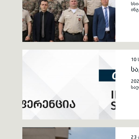
სს
ინ
სამ
წა
10 
ს
202
სა
23 