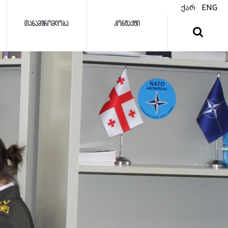
ქარ
ENG
ᲗᲐᲜᲐᲛᲨᲠᲝᲛᲚᲝᲑᲐ
ᲙᲝᲜᲢᲐᲥᲢᲘ