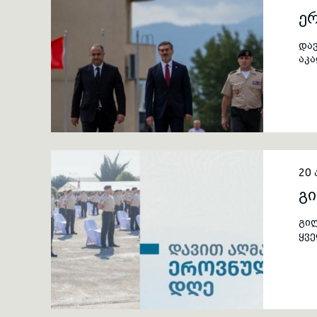
ერ
და
აკ
სა
თავ
და
ირა
და 
ხა
თა
20 
გ
გი
ყვე
ჩვე