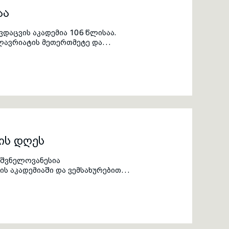
აა
აცვის აკადემია 106 წლისაა.
ლავრიატის მეთერთმეტე და
მონიალი გაიმართა. ეროვნული
მსმენელებს სწავლის წარმატებით
ველაშვილმა, თავდაცვის მინისტრმა
ლეიტენანტმა გიორგი მათიაშვილმა
მ. მათ სიტყვით გამოსვლისას
ელობა და საქართველოს
ფიცრების როლი.
ის დღეს
იშვნელოვანესია
ს აკადემიაში და ვემსახურებით