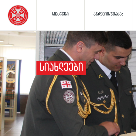
ᲡᲘᲐᲮᲚᲔᲔᲑᲘ
ᲐᲙᲐᲓᲔᲛᲘᲘᲡ ᲨᲔᲡᲐᲮᲔᲑ
ᲡᲘᲐᲮᲚᲔᲔᲑᲘ