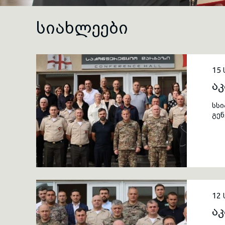
ᲡᲘᲐᲮᲚᲔᲔᲑᲘ
15 
აკ
სსი
გენ
აკ
გა
12 
აკ