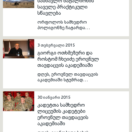
სასწავლო ბატალიონის
საველე პრაქტიკული
სწავლება
toggle submenu
ორფოლოს სამხედრო
პოლიგონზე ჩატარდა
ეროვნული თავდაცვის
აკადემიის სასწავლო
ბატალიონის მესამე კურსის
3 თებერვალი 2015
იუნკერების საველე
გიორგი ოთხმეზური და
პრაქტიკული სწავლება
როსტომ ჩხეიძე ეროვნულ
„მექანიზებული ოცეულის
თავდაცვის აკადემიაში
მოქმედება შეტევაში“.
დღეს, ეროვნულ თავდაცვის
აკადემიაში სტუმრად
იმყოფებოდნენ ისტორიის
მეცნიერებათა დოქტორი,
ბატონი გიორგი ოთხმეზური და
30 იანვარი 2015
ფილოლოგიის მეცნიერებათა
კადეტთა სამხედრო
დოქტორი, ბატონი როსტომ
ლიცეუმის კადეტები
ჩხეიძე.
ეროვნულ თავდაცვის
აკადემიაში