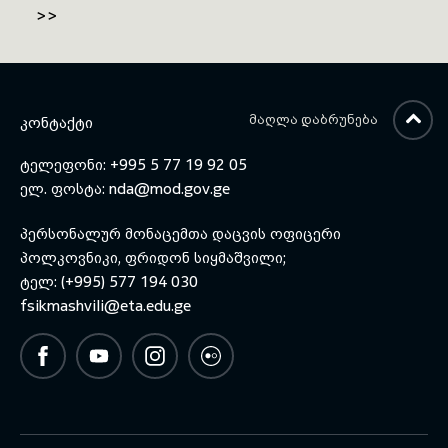
>>
გახსნა, მონაწილეებს სიტყვით
მიმართა და აღნიშნული
სემინარის მნიშვნელობაზე
ისაუბრა.
ᲛᲐᲦᲚᲐ ᲓᲐᲑᲠᲣᲜᲔᲑᲐ
ᲙᲝᲜᲢᲐᲥᲢᲘ
ტელეფონი: +995 5 77 19 92 05
ელ. ფოსტა:
nda@mod.gov.ge
პერსონალურ მონაცემთა დაცვის ოფიცერი
პოლკოვნიკი, ფრიდონ სიყმაშვილი;
ტელ: (+995) 577 194 030
fsikmashvili@eta.edu.ge