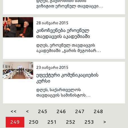
დღეს, გაცნობითი სახის
ვიზიტით ეროვნულ თავდაცვის
აკადემიაში სტუმრად
იმყოფებოდნენ სსიპ - გენერალ
გიორგი კვინიტაძის სახელობის
28 იანვარი 2015
კადეტთა სამხედო ლიცეუმის
კინოჩვენება ეროვნულ
მე-3 კურსის კადეტები.
თავდაცვის აკადემიაში
სტუმრებს აკადემიის რექტორის
მოადგილემ, ბატონმა ერეკლე
დღეს, ეროვნულ თავდაცვის
ჩიგოგიძემ უმასპინძლა.
აკადემიაში „ჯარის მეგობართა
საზოგადოების“ პროექტის
ფარგლებში, თავდაცვის
სამინისტროსა და კინოცენტრს
23 იანვარი 2015
შორის არსებული
ეფექტური კომუნიკაციების
მემორანდუმის საფუძველზე,
კურსი
აკადემიის საბაკალავრო
სკოლის იუნკერებისთვის
დღეს, საქართველოს
რეჟისორ თენგიზ აბულაძის
თავდაცვის სამინისტოს
ფილმის “ნატვრის ხე” ჩვენება
პროფესიული განვითარების
გაიმართა.
ცენტრში „ეფექტური
<<
<
245
246
247
248
კომუნიკაციების კურსი“
გაიხსნა. კურსი თავდაცვის
249
250
251
252
253
>
მინისტრის პირველმა
მოადგილემ გოჩა რატიანმა