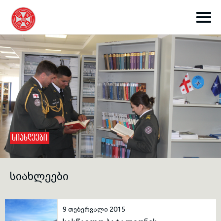
toggle submenu
ᲡᲘᲐᲮᲚᲔᲔᲑᲘ
toggle submenu
ᲡᲘᲐᲮᲚᲔᲔᲑᲘ
toggle submenu
9 თებერვალი 2015
toggle submenu